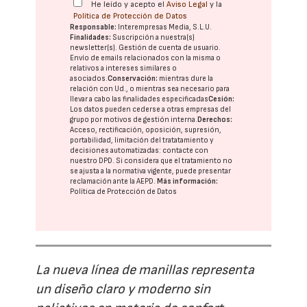
He leído y acepto el
Aviso Legal
y la
Política de Protección de Datos
Responsable:
Interempresas Media, S.L.U.
Finalidades:
Suscripción a nuestra(s)
newsletter(s). Gestión de cuenta de usuario.
Envío de emails relacionados con la misma o
relativos a intereses similares o
asociados.
Conservación:
mientras dure la
relación con Ud., o mientras sea necesario para
llevar a cabo las finalidades especificadas
Cesión:
Los datos pueden cederse a otras
empresas del
grupo
por motivos de gestión interna.
Derechos:
Acceso, rectificación, oposición, supresión,
portabilidad, limitación del tratatamiento y
decisiones automatizadas:
contacte con
nuestro DPD
. Si considera que el tratamiento no
se ajusta a la normativa vigente, puede presentar
reclamación ante la
AEPD
.
Más información:
Política de Protección de Datos
La nueva línea de manillas representa
un diseño claro y moderno sin