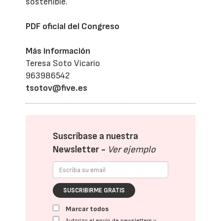
sostenible.
PDF oficial del Congreso
Más información
Teresa Soto Vicario
963986542
tsotov@five.es
Suscríbase a nuestra
Newsletter -
Ver ejemplo
SUSCRIBIRME GRATIS
Marcar todos
Autorizo el envío de newsletters y