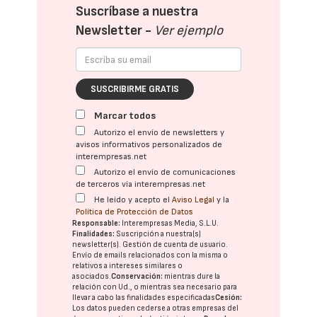
Suscríbase a nuestra
Newsletter -
Ver ejemplo
SUSCRIBIRME GRATIS
Marcar todos
Autorizo el envío de newsletters y
avisos informativos personalizados de
interempresas.net
Autorizo el envío de comunicaciones
de terceros vía interempresas.net
He leído y acepto el
Aviso Legal
y la
Política de Protección de Datos
Responsable:
Interempresas Media, S.L.U.
Finalidades:
Suscripción a nuestra(s)
newsletter(s). Gestión de cuenta de usuario.
Envío de emails relacionados con la misma o
relativos a intereses similares o
asociados.
Conservación:
mientras dure la
relación con Ud., o mientras sea necesario para
llevar a cabo las finalidades especificadas
Cesión:
Los datos pueden cederse a otras
empresas del