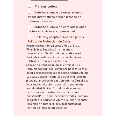
Marcar todos
Autorizo el envío de newsletters y
avisos informativos personalizados de
interempresas.net
Autorizo el envío de comunicaciones
de terceros vía interempresas.net
He leído y acepto el
Aviso Legal
y la
Política de Protección de Datos
Responsable:
Interempresas Media, S.L.U.
Finalidades:
Suscripción a nuestra(s)
newsletter(s). Gestión de cuenta de usuario.
Envío de emails relacionados con la misma o
relativos a intereses similares o
asociados.
Conservación:
mientras dure la
relación con Ud., o mientras sea necesario para
llevar a cabo las finalidades especificadas
Cesión:
Los datos pueden cederse a otras
empresas del
grupo
por motivos de gestión interna.
Derechos:
Acceso, rectificación, oposición, supresión,
portabilidad, limitación del tratatamiento y
decisiones automatizadas:
contacte con
nuestro DPD
. Si considera que el tratamiento no
se ajusta a la normativa vigente, puede presentar
reclamación ante la
AEPD
.
Más información:
Política de Protección de Datos