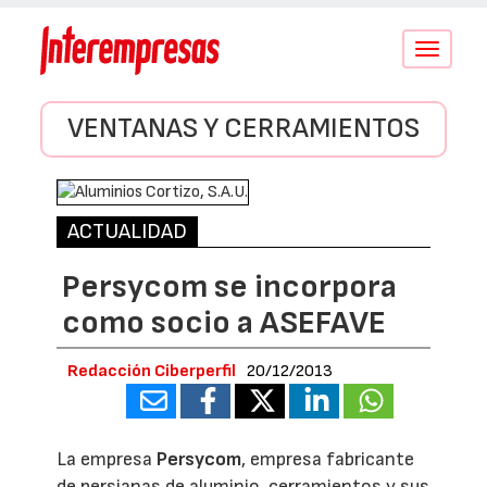
Conmutar
navegació
VENTANAS Y CERRAMIENTOS
ACTUALIDAD
Persycom se incorpora
como socio a ASEFAVE
Redacción Ciberperfil
20/12/2013
La empresa
Persycom
, empresa fabricante
de persianas de aluminio, cerramientos y sus