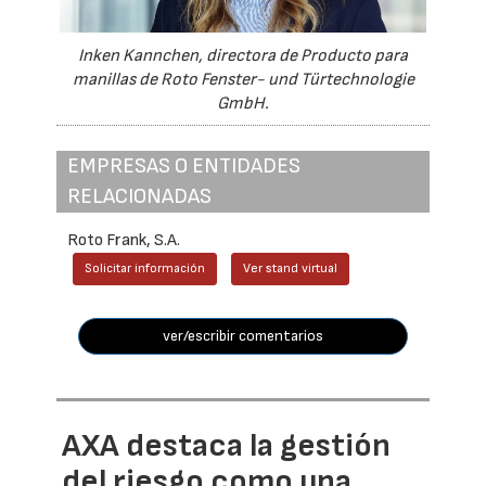
Inken Kannchen, directora de Producto para
manillas de Roto Fenster- und Türtechnologie
GmbH.
EMPRESAS O ENTIDADES
RELACIONADAS
Roto Frank, S.A.
Solicitar información
Ver stand virtual
ver/escribir comentarios
AXA destaca la gestión
del riesgo como una