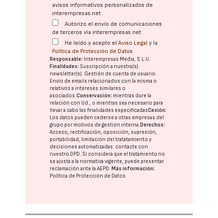
avisos informativos personalizados de
interempresas.net
Autorizo el envío de comunicaciones
de terceros vía interempresas.net
He leído y acepto el
Aviso Legal
y la
Política de Protección de Datos
Responsable:
Interempresas Media, S.L.U.
Finalidades:
Suscripción a nuestra(s)
newsletter(s). Gestión de cuenta de usuario.
Envío de emails relacionados con la misma o
relativos a intereses similares o
asociados.
Conservación:
mientras dure la
relación con Ud., o mientras sea necesario para
llevar a cabo las finalidades especificadas
Cesión:
Los datos pueden cederse a otras
empresas del
grupo
por motivos de gestión interna.
Derechos:
Acceso, rectificación, oposición, supresión,
portabilidad, limitación del tratatamiento y
decisiones automatizadas:
contacte con
nuestro DPD
. Si considera que el tratamiento no
se ajusta a la normativa vigente, puede presentar
reclamación ante la
AEPD
.
Más información:
Política de Protección de Datos