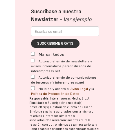
Suscríbase a nuestra
Newsletter -
Ver ejemplo
SUSCRIBIRME GRATIS
Marcar todos
Autorizo el envío de newsletters y
avisos informativos personalizados de
interempresas.net
Autorizo el envío de comunicaciones
de terceros vía interempresas.net
He leído y acepto el
Aviso Legal
y la
Política de Protección de Datos
Responsable:
Interempresas Media, S.L.U.
Finalidades:
Suscripción a nuestra(s)
newsletter(s). Gestión de cuenta de usuario.
Envío de emails relacionados con la misma o
relativos a intereses similares o
asociados.
Conservación:
mientras dure la
relación con Ud., o mientras sea necesario para
llevar a cabo las finalidades especificadas
Cesión: