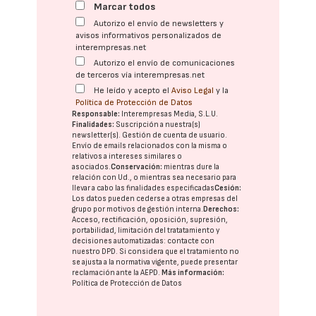
Marcar todos
Autorizo el envío de newsletters y
avisos informativos personalizados de
interempresas.net
Autorizo el envío de comunicaciones
de terceros vía interempresas.net
He leído y acepto el
Aviso Legal
y la
Política de Protección de Datos
Responsable:
Interempresas Media, S.L.U.
Finalidades:
Suscripción a nuestra(s)
newsletter(s). Gestión de cuenta de usuario.
Envío de emails relacionados con la misma o
relativos a intereses similares o
asociados.
Conservación:
mientras dure la
relación con Ud., o mientras sea necesario para
llevar a cabo las finalidades especificadas
Cesión:
Los datos pueden cederse a otras
empresas del
grupo
por motivos de gestión interna.
Derechos:
Acceso, rectificación, oposición, supresión,
portabilidad, limitación del tratatamiento y
decisiones automatizadas:
contacte con
nuestro DPD
. Si considera que el tratamiento no
se ajusta a la normativa vigente, puede presentar
reclamación ante la
AEPD
.
Más información:
Política de Protección de Datos