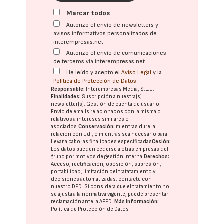
Marcar todos
Autorizo el envío de newsletters y
avisos informativos personalizados de
interempresas.net
Autorizo el envío de comunicaciones
de terceros vía interempresas.net
He leído y acepto el
Aviso Legal
y la
Política de Protección de Datos
Responsable:
Interempresas Media, S.L.U.
Finalidades:
Suscripción a nuestra(s)
newsletter(s). Gestión de cuenta de usuario.
Envío de emails relacionados con la misma o
relativos a intereses similares o
asociados.
Conservación:
mientras dure la
relación con Ud., o mientras sea necesario para
llevar a cabo las finalidades especificadas
Cesión:
Los datos pueden cederse a otras
empresas del
grupo
por motivos de gestión interna.
Derechos:
Acceso, rectificación, oposición, supresión,
portabilidad, limitación del tratatamiento y
decisiones automatizadas:
contacte con
nuestro DPD
. Si considera que el tratamiento no
se ajusta a la normativa vigente, puede presentar
reclamación ante la
AEPD
.
Más información:
Política de Protección de Datos