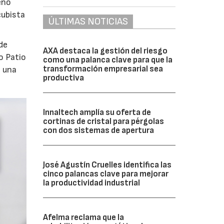
eño
cubista
ÚLTIMAS NOTICIAS
de
AXA destaca la gestión del riesgo
o Patio
como una palanca clave para que la
transformación empresarial sea
o una
productiva
Innaltech amplía su oferta de
cortinas de cristal para pérgolas
con dos sistemas de apertura
José Agustín Cruelles identifica las
cinco palancas clave para mejorar
la productividad industrial
Afelma reclama que la