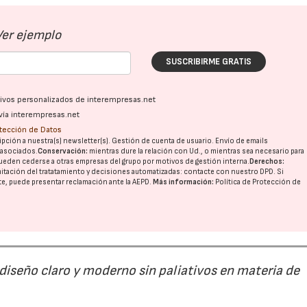
Ver ejemplo
SUSCRIBIRME GRATIS
ativos personalizados de interempresas.net
vía interempresas.net
otección de Datos
pción a nuestra(s) newsletter(s). Gestión de cuenta de usuario. Envío de emails
o asociados.
Conservación:
mientras dure la relación con Ud., o mientras sea necesario para
ueden cederse a otras
empresas del grupo
por motivos de gestión interna.
Derechos:
imitación del tratatamiento y decisiones automatizadas:
contacte con nuestro DPD
. Si
nte, puede presentar reclamación ante la
AEPD
.
Más información:
Política de Protección de
 diseño claro y moderno sin paliativos en materia de