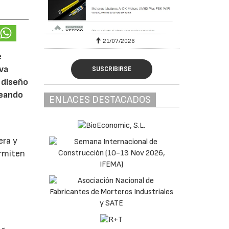
6
21/07/2026
e
eva
SUSCRIBIRSE
 diseño
reando
ENLACES DESTACADOS
era y
ermiten