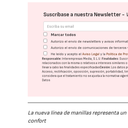
Suscríbase a nuestra Newsletter -
Marcar todos
Autorizo el envío de newsletters y avisos inform
Autorizo el envío de comunicaciones de terceros 
He leído y acepto el
Aviso Legal
y la
Política de Pr
Responsable:
Interempresas Media, S.L.U.
Finalidades:
Suscri
relacionados con la misma o relativos a intereses similares 
llevar a cabo las finalidades especificadas
Cesión:
Los datos p
Acceso, rectificación, oposición, supresión, portabilidad, l
considera que el tratamiento no se ajusta a la normativa vige
Datos
La nueva línea de manillas representa un
confort