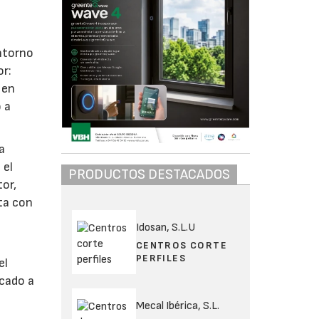
entorno
or:
 en
 a
a
 el
PRODUCTOS DESTACADOS
tor,
ta con
Idosan, S.L.U
CENTROS CORTE
PERFILES
el
icado a
Mecal Ibérica, S.L.