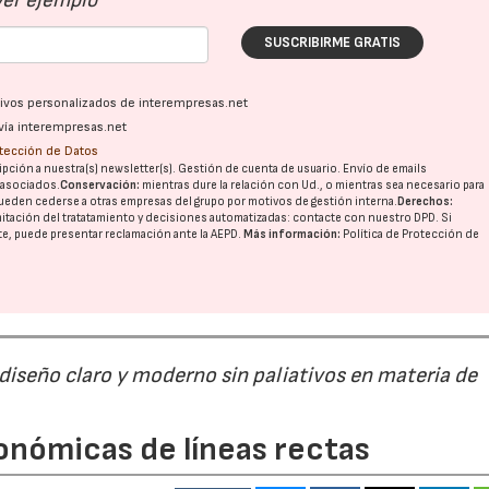
Ver ejemplo
SUSCRIBIRME GRATIS
ativos personalizados de interempresas.net
vía interempresas.net
otección de Datos
pción a nuestra(s) newsletter(s). Gestión de cuenta de usuario. Envío de emails
o asociados.
Conservación:
mientras dure la relación con Ud., o mientras sea necesario para
ueden cederse a otras
empresas del grupo
por motivos de gestión interna.
Derechos:
imitación del tratatamiento y decisiones automatizadas:
contacte con nuestro DPD
. Si
nte, puede presentar reclamación ante la
AEPD
.
Más información:
Política de Protección de
 diseño claro y moderno sin paliativos en materia de
onómicas de líneas rectas