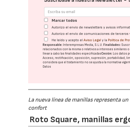
Suscríbase a nuestra Newsletter -
Marcar todos
Autorizo el envío de newsletters y avisos inform
Autorizo el envío de comunicaciones de terceros 
He leído y acepto el
Aviso Legal
y la
Política de Pr
Responsable:
Interempresas Media, S.L.U.
Finalidades:
Suscri
relacionados con la misma o relativos a intereses similares 
llevar a cabo las finalidades especificadas
Cesión:
Los datos p
Acceso, rectificación, oposición, supresión, portabilidad, l
considera que el tratamiento no se ajusta a la normativa vige
Datos
La nueva línea de manillas representa un
confort
Roto Square, manillas erg