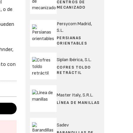
l
CENTROS DE
MECANIZADO
, o de
Persycom Madrid,
 pueden
S.L.
PERSIANAS
ORIENTABLES
hnder,
Siplan Ibérica, S.L.
nto con
COFRES TOLDO
RETRÁCTIL
Master Italy, S.R.L.
LÍNEA DE MANILLAS
Sadev
BARANDILLAS DE