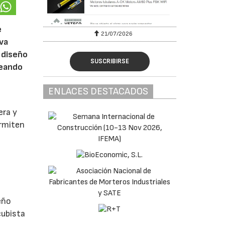
e
6
21/07/2026
eva
 diseño
SUSCRIBIRSE
reando
ENLACES DESTACADOS
era y
ermiten
eño
cubista