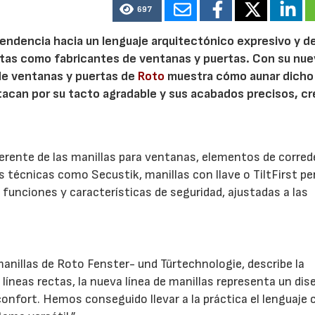
697
 tendencia hacia un lenguaje arquitectónico expresivo y d
21/07/2026
28/07/202
ristas como fabricantes de ventanas y puertas. Con su nu
 de ventanas y puertas de
Roto
muestra cómo aunar dicho
stacan por su tacto agradable y sus acabados precisos, c
.
herente de las manillas para ventanas, elementos de corred
es técnicas como Secustik, manillas con llave o TiltFirst p
funciones y características de seguridad, ajustadas a las
anillas de Roto Fenster- und Türtechnologie, describe la
líneas rectas, la nueva línea de manillas representa un dis
confort. Hemos conseguido llevar a la práctica el lenguaje 