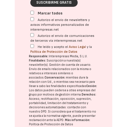
SUSCRIBIRME GRATIS
Marcar todos
Autorizo el envío de newsletters y
avisos informativos personalizados de
interempresas.net
Autorizo el envío de comunicaciones
de terceros vía interempresas.net
He leído y acepto el
Aviso Legal
y la
Política de Protección de Datos
Responsable:
Interempresas Media, S.L.U.
Finalidades:
Suscripción a nuestra(s)
newsletter(s). Gestión de cuenta de usuario.
Envío de emails relacionados con la misma o
relativos a intereses similares o
asociados.
Conservación:
mientras dure la
relación con Ud., o mientras sea necesario para
llevar a cabo las finalidades especificadas
Cesión:
Los datos pueden cederse a otras
empresas del
grupo
por motivos de gestión interna.
Derechos:
Acceso, rectificación, oposición, supresión,
portabilidad, limitación del tratatamiento y
decisiones automatizadas:
contacte con
nuestro DPD
. Si considera que el tratamiento no
se ajusta a la normativa vigente, puede presentar
reclamación ante la
AEPD
.
Más información:
Política de Protección de Datos