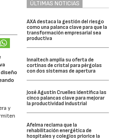
ÚLTIMAS NOTICIAS
AXA destaca la gestión del riesgo
como una palanca clave para que la
transformación empresarial sea
productiva
e
Innaltech amplía su oferta de
eva
cortinas de cristal para pérgolas
con dos sistemas de apertura
 diseño
reando
José Agustín Cruelles identifica las
cinco palancas clave para mejorar
la productividad industrial
era y
ermiten
Afelma reclama que la
rehabilitación energética de
hospitales y colegios priorice la