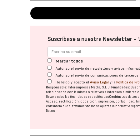
Suscríbase a nuestra Newsletter -
Marcar todos
Autorizo el envío de newsletters y avisos inform
Autorizo el envío de comunicaciones de terceros 
He leído y acepto el
Aviso Legal
y la
Política de Pr
Responsable:
Interempresas Media, S.L.U.
Finalidades:
Suscri
relacionados con la misma o relativos a intereses similares 
llevar a cabo las finalidades especificadas
Cesión:
Los datos p
Acceso, rectificación, oposición, supresión, portabilidad, l
considera que el tratamiento no se ajusta a la normativa vige
Datos