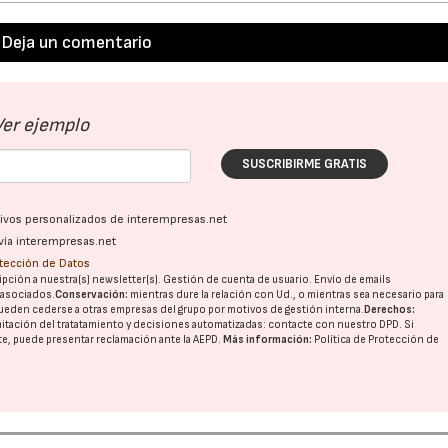
Deja un comentario
21/07/2026
28/07/202
Ver ejemplo
SUSCRIBIRME GRATIS
ativos personalizados de interempresas.net
vía interempresas.net
otección de Datos
pción a nuestra(s) newsletter(s). Gestión de cuenta de usuario. Envío de emails
o asociados.
Conservación:
mientras dure la relación con Ud., o mientras sea necesario para
ueden cederse a otras
empresas del grupo
por motivos de gestión interna.
Derechos:
imitación del tratatamiento y decisiones automatizadas:
contacte con nuestro DPD
. Si
nte, puede presentar reclamación ante la
AEPD
.
Más información:
Política de Protección de