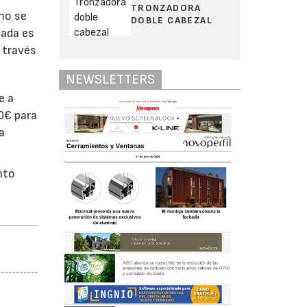
TRONZADORA
 no se
DOBLE CABEZAL
nada es
a través
NEWSLETTERS
e a
0€ para
a
nto