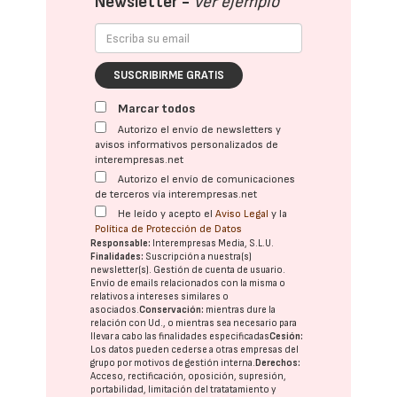
Newsletter -
Ver ejemplo
SUSCRIBIRME GRATIS
Marcar todos
Autorizo el envío de newsletters y
avisos informativos personalizados de
interempresas.net
Autorizo el envío de comunicaciones
de terceros vía interempresas.net
He leído y acepto el
Aviso Legal
y la
Política de Protección de Datos
Responsable:
Interempresas Media, S.L.U.
Finalidades:
Suscripción a nuestra(s)
newsletter(s). Gestión de cuenta de usuario.
Envío de emails relacionados con la misma o
relativos a intereses similares o
asociados.
Conservación:
mientras dure la
relación con Ud., o mientras sea necesario para
llevar a cabo las finalidades especificadas
Cesión:
Los datos pueden cederse a otras
empresas del
grupo
por motivos de gestión interna.
Derechos:
Acceso, rectificación, oposición, supresión,
portabilidad, limitación del tratatamiento y