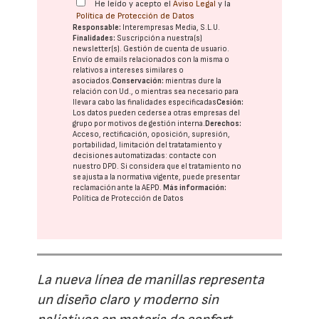
He leído y acepto el
Aviso Legal
y la
Política de Protección de Datos
Responsable:
Interempresas Media, S.L.U.
Finalidades:
Suscripción a nuestra(s)
newsletter(s). Gestión de cuenta de usuario.
Envío de emails relacionados con la misma o
relativos a intereses similares o
asociados.
Conservación:
mientras dure la
relación con Ud., o mientras sea necesario para
llevar a cabo las finalidades especificadas
Cesión:
Los datos pueden cederse a otras
empresas del
grupo
por motivos de gestión interna.
Derechos:
Acceso, rectificación, oposición, supresión,
portabilidad, limitación del tratatamiento y
decisiones automatizadas:
contacte con
nuestro DPD
. Si considera que el tratamiento no
se ajusta a la normativa vigente, puede presentar
reclamación ante la
AEPD
.
Más información:
Política de Protección de Datos
La nueva línea de manillas representa
un diseño claro y moderno sin