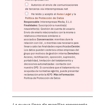
Autorizo el envío de comunicaciones
de terceros vía interempresas.net
He leído y acepto el
Aviso Legal
y la
Política de Protección de Datos
Responsable:
Interempresas Media, S.L.U.
Finalidades:
Suscripción a nuestra(s)
newsletter(s). Gestión de cuenta de usuario.
Envío de emails relacionados con la misma o
relativos a intereses similares o
asociados.
Conservación:
mientras dure la
relación con Ud., o mientras sea necesario para
llevar a cabo las finalidades especificadas
Cesión:
Los datos pueden cederse a otras
empresas del
grupo
por motivos de gestión interna.
Derechos:
Acceso, rectificación, oposición, supresión,
portabilidad, limitación del tratatamiento y
decisiones automatizadas:
contacte con
nuestro DPD
. Si considera que el tratamiento no
se ajusta a la normativa vigente, puede presentar
reclamación ante la
AEPD
.
Más información:
Política de Protección de Datos
La nueva línea de manillas representa