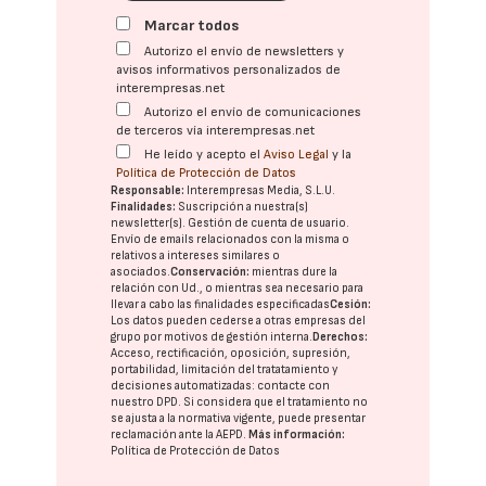
Marcar todos
Autorizo el envío de newsletters y
avisos informativos personalizados de
interempresas.net
Autorizo el envío de comunicaciones
de terceros vía interempresas.net
He leído y acepto el
Aviso Legal
y la
Política de Protección de Datos
Responsable:
Interempresas Media, S.L.U.
Finalidades:
Suscripción a nuestra(s)
newsletter(s). Gestión de cuenta de usuario.
Envío de emails relacionados con la misma o
relativos a intereses similares o
asociados.
Conservación:
mientras dure la
relación con Ud., o mientras sea necesario para
llevar a cabo las finalidades especificadas
Cesión:
Los datos pueden cederse a otras
empresas del
grupo
por motivos de gestión interna.
Derechos:
Acceso, rectificación, oposición, supresión,
portabilidad, limitación del tratatamiento y
decisiones automatizadas:
contacte con
nuestro DPD
. Si considera que el tratamiento no
se ajusta a la normativa vigente, puede presentar
reclamación ante la
AEPD
.
Más información:
Política de Protección de Datos