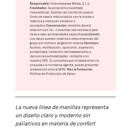
Responsable:
Interempresas Media, S.L.U.
Finalidades:
Suscripción a nuestra(s)
newsletter(s). Gestión de cuenta de usuario.
Envío de emails relacionados con la misma o
relativos a intereses similares o
asociados.
Conservación:
mientras dure la
relación con Ud., o mientras sea necesario para
llevar a cabo las finalidades especificadas
Cesión:
Los datos pueden cederse a otras
empresas del
grupo
por motivos de gestión interna.
Derechos:
Acceso, rectificación, oposición, supresión,
portabilidad, limitación del tratatamiento y
decisiones automatizadas:
contacte con
nuestro DPD
. Si considera que el tratamiento no
se ajusta a la normativa vigente, puede presentar
reclamación ante la
AEPD
.
Más información:
Política de Protección de Datos
La nueva línea de manillas representa
un diseño claro y moderno sin
paliativos en materia de confort