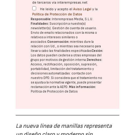
de terceros vía interempresas.net
He leído y acepto el
Aviso Legal
y la
Política de Protección de Datos
Responsable:
Interempresas Media, S.L.U.
Finalidades:
Suscripción a nuestra(s)
newsletter(s). Gestión de cuenta de usuario.
Envío de emails relacionados con la misma o
relativos a intereses similares o
asociados.
Conservación:
mientras dure la
relación con Ud., o mientras sea necesario para
llevar a cabo las finalidades especificadas
Cesión:
Los datos pueden cederse a otras
empresas del
grupo
por motivos de gestión interna.
Derechos:
Acceso, rectificación, oposición, supresión,
portabilidad, limitación del tratatamiento y
decisiones automatizadas:
contacte con
nuestro DPD
. Si considera que el tratamiento no
se ajusta a la normativa vigente, puede presentar
reclamación ante la
AEPD
.
Más información:
Política de Protección de Datos
La nueva línea de manillas representa
un diseño claro y moderno sin