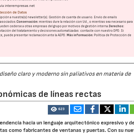
vía interempresas.net
otección de Datos
pción a nuestra(s) newsletter(s). Gestión de cuenta de usuario. Envío de emails
o asociados.
Conservación:
mientras dure la relación con Ud., o mientras sea necesario para
ueden cederse a otras
empresas del grupo
por motivos de gestión interna.
Derechos:
imitación del tratatamiento y decisiones automatizadas:
contacte con nuestro DPD
. Si
nte, puede presentar reclamación ante la
AEPD
.
Más información:
Política de Protección de
 diseño claro y moderno sin paliativos en materia de
onómicas de líneas rectas
623
 tendencia hacia un lenguaje arquitectónico expresivo y d
ristas como fabricantes de ventanas y puertas. Con su nu