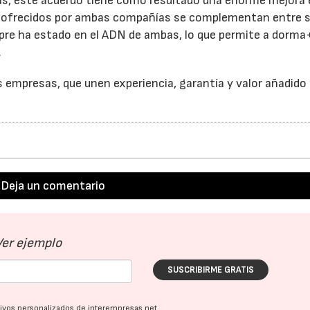
ás, este acuerdo tiene como resultado una enorme mejora
os ofrecidos por ambas compañías se complementan entre s
mpre ha estado en el ADN de ambas, lo que permite a dorm
21/07/2026
28/07/202
.
s empresas, que unen experiencia, garantía y valor añadido 
Deja un comentario
Ver ejemplo
SUSCRIBIRME GRATIS
ativos personalizados de interempresas.net