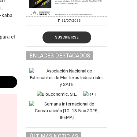
 en
í,
a+kaba
6
21/07/2026
para el
SUSCRIBIRSE
ENLACES DESTACADOS
ÚLTIMAS NOTICIAS