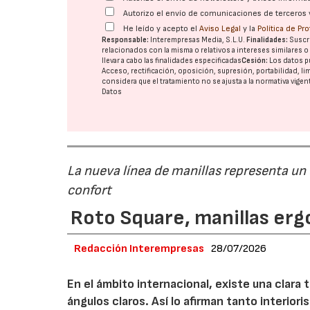
Autorizo el envío de comunicaciones de terceros 
He leído y acepto el
Aviso Legal
y la
Política de Pr
Responsable:
Interempresas Media, S.L.U.
Finalidades:
Suscri
relacionados con la misma o relativos a intereses similares 
llevar a cabo las finalidades especificadas
Cesión:
Los datos p
Acceso, rectificación, oposición, supresión, portabilidad, l
considera que el tratamiento no se ajusta a la normativa vige
Datos
La nueva línea de manillas representa un
confort
Roto Square, manillas erg
Redacción Interempresas
28/07/2026
En el ámbito internacional, existe una clara
ángulos claros. Así lo afirman tanto interio