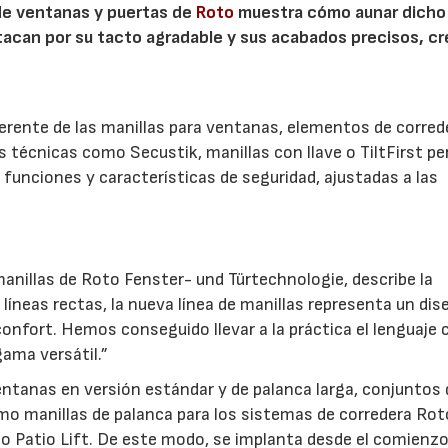
 de ventanas y puertas de
Roto
muestra cómo aunar dicho
stacan por su tacto agradable y sus acabados precisos, c
.
herente de las manillas para ventanas, elementos de corred
es técnicas como Secustik, manillas con llave o TiltFirst p
funciones y características de seguridad, ajustadas a las
anillas de Roto Fenster- und Türtechnologie, describe la
líneas rectas, la nueva línea de manillas representa un dis
confort. Hemos conseguido llevar a la práctica el lenguaje 
ama versátil.”
ventanas en versión estándar y de palanca larga, conjuntos 
mo manillas de palanca para los sistemas de corredera Rot
to Patio Lift. De este modo, se implanta desde el comienz