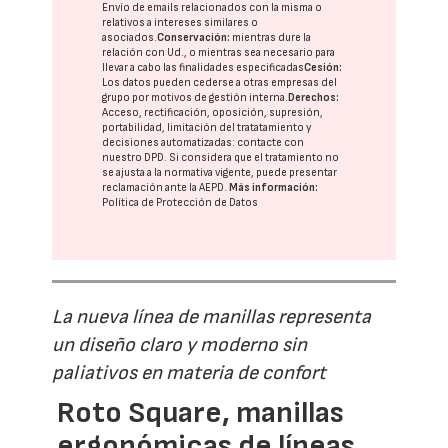
Envío de emails relacionados con la misma o
relativos a intereses similares o
asociados.
Conservación:
mientras dure la
relación con Ud., o mientras sea necesario para
llevar a cabo las finalidades especificadas
Cesión:
Los datos pueden cederse a otras
empresas del
grupo
por motivos de gestión interna.
Derechos:
Acceso, rectificación, oposición, supresión,
portabilidad, limitación del tratatamiento y
decisiones automatizadas:
contacte con
nuestro DPD
. Si considera que el tratamiento no
se ajusta a la normativa vigente, puede presentar
reclamación ante la
AEPD
.
Más información:
Política de Protección de Datos
La nueva línea de manillas representa
un diseño claro y moderno sin
paliativos en materia de confort
Roto Square, manillas
ergonómicas de líneas