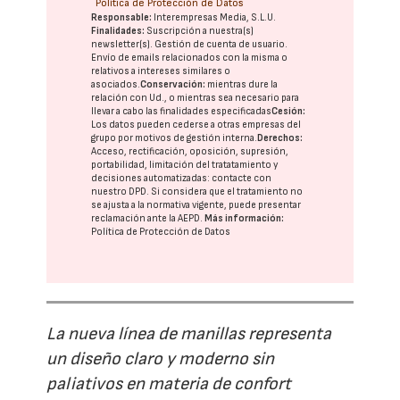
Política de Protección de Datos
Responsable:
Interempresas Media, S.L.U.
Finalidades:
Suscripción a nuestra(s)
newsletter(s). Gestión de cuenta de usuario.
Envío de emails relacionados con la misma o
relativos a intereses similares o
asociados.
Conservación:
mientras dure la
relación con Ud., o mientras sea necesario para
llevar a cabo las finalidades especificadas
Cesión:
Los datos pueden cederse a otras
empresas del
grupo
por motivos de gestión interna.
Derechos:
Acceso, rectificación, oposición, supresión,
portabilidad, limitación del tratatamiento y
decisiones automatizadas:
contacte con
nuestro DPD
. Si considera que el tratamiento no
se ajusta a la normativa vigente, puede presentar
reclamación ante la
AEPD
.
Más información:
Política de Protección de Datos
La nueva línea de manillas representa
un diseño claro y moderno sin
paliativos en materia de confort