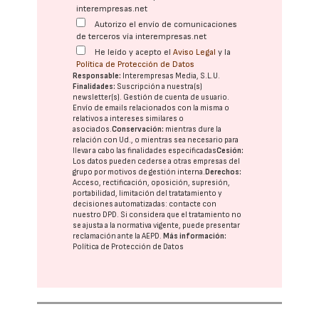
interempresas.net
Autorizo el envío de comunicaciones
de terceros vía interempresas.net
He leído y acepto el
Aviso Legal
y la
Política de Protección de Datos
Responsable:
Interempresas Media, S.L.U.
Finalidades:
Suscripción a nuestra(s)
newsletter(s). Gestión de cuenta de usuario.
Envío de emails relacionados con la misma o
relativos a intereses similares o
asociados.
Conservación:
mientras dure la
relación con Ud., o mientras sea necesario para
llevar a cabo las finalidades especificadas
Cesión:
Los datos pueden cederse a otras
empresas del
grupo
por motivos de gestión interna.
Derechos:
Acceso, rectificación, oposición, supresión,
portabilidad, limitación del tratatamiento y
decisiones automatizadas:
contacte con
nuestro DPD
. Si considera que el tratamiento no
se ajusta a la normativa vigente, puede presentar
reclamación ante la
AEPD
.
Más información:
Política de Protección de Datos