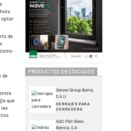
e
ahora
r optar
nto de
a
, como
PRODUCTOS DESTACADOS
s de
Giesse Group Iberia,
 entre
S.A.U.
gía que
HERRAJES PARA
 las
CORREDERA
ctos
AGC Flat Glass
Ibérica, S.A