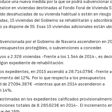
troduce una nueva medida por la que se podrá subvencionar 
ealice en viviendas destinadas al Fondo Foral de Vivienda S
sido desahuciadas de su vivienda habitual o estén en riesgo
udas, 15 viviendas del Gobierno se rehabilitarán y adscribirá
 ya dispone de 55. Esas 15 viviendas adicionales están ub
subvencionada por el Gobierno de Navarra ascendieron en 2
 presupuestos protegibles, o subvenciones a conceder.
vos a 2.328 viviendas -frente a los 1.544 de 2014-, es decir
gún expediente de rehabilitación.
los expedientes, en 2015 ascendió a 28.714.078€ -frente a
emento del 12%. Por lo que respecta a los presupuestos
d de 27.094.387€ -mientras que en 2014 ascendieron a
el 14%.
s estimadas en los expedientes calificados provisionalment
nciones totales de 8.285.623€ en 2014-. El incremento en
ue del 16%.