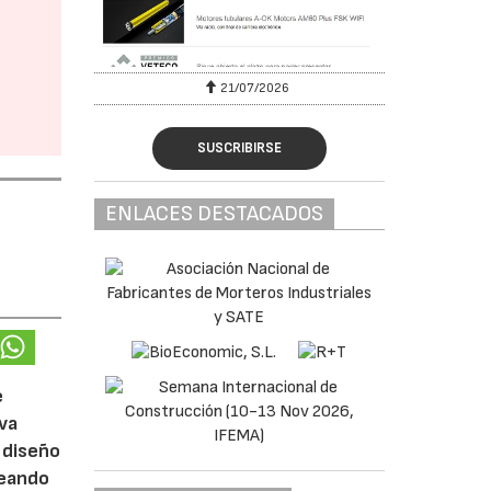
6
21/07/2026
SUSCRIBIRSE
ENLACES DESTACADOS
e
eva
 diseño
reando