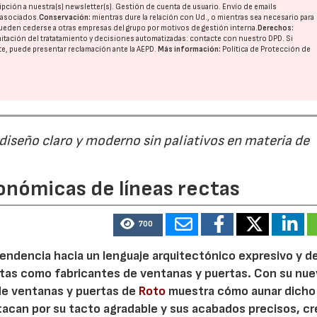
pción a nuestra(s) newsletter(s). Gestión de cuenta de usuario. Envío de emails
o asociados.
Conservación:
mientras dure la relación con Ud., o mientras sea necesario para
ueden cederse a otras
empresas del grupo
por motivos de gestión interna.
Derechos:
imitación del tratatamiento y decisiones automatizadas:
contacte con nuestro DPD
. Si
nte, puede presentar reclamación ante la
AEPD
.
Más información:
Política de Protección de
21/07/2026
28/07/202
 diseño claro y moderno sin paliativos en materia de
onómicas de líneas rectas
700
 tendencia hacia un lenguaje arquitectónico expresivo y d
ristas como fabricantes de ventanas y puertas. Con su nu
 de ventanas y puertas de
Roto
muestra cómo aunar dicho
stacan por su tacto agradable y sus acabados precisos, c