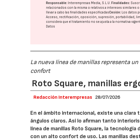
Responsable:
Interempresas Media, S.L.U.
Finalidades:
Suscri
relacionados con la misma o relativos a intereses similares 
llevar a cabo las finalidades especificadas
Cesión:
Los datos p
Acceso, rectificación, oposición, supresión, portabilidad, l
considera que el tratamiento no se ajusta a la normativa vige
Datos
La nueva línea de manillas representa un
confort
Roto Square, manillas erg
Redacción Interempresas
28/07/2026
En el ámbito internacional, existe una clara
ángulos claros. Así lo afirman tanto interio
línea de manillas Roto Square, la tecnología
con un alto confort de uso. Las manillas de