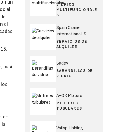
con un
VIDRIOS
ocial,
MULTIFUNCIONALE
S
 de
n al
Spain Crane
icadas
International, S.L
SERVICIOS DE
ALQUILER
015,
Sadev
, casi
BARANDILLAS DE
VIDRIO
 los
A-OK Motors
MOTORES
TUBULARES
e en
 la
Voilàp Holding