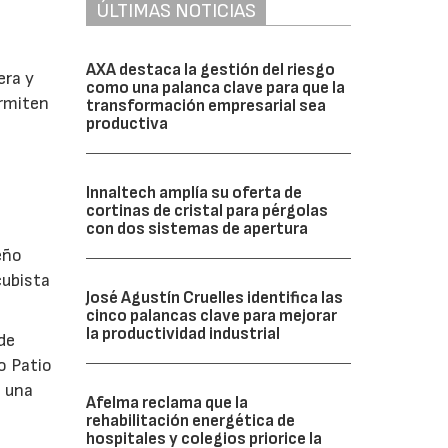
ÚLTIMAS NOTICIAS
AXA destaca la gestión del riesgo
era y
como una palanca clave para que la
ermiten
transformación empresarial sea
productiva
Innaltech amplía su oferta de
cortinas de cristal para pérgolas
con dos sistemas de apertura
eño
cubista
José Agustín Cruelles identifica las
cinco palancas clave para mejorar
la productividad industrial
de
o Patio
o una
Afelma reclama que la
rehabilitación energética de
hospitales y colegios priorice la