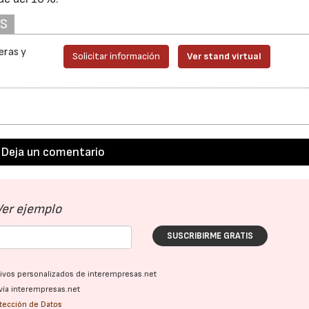
AS
eras y
Solicitar información
Ver stand virtual
Deja un comentario
Ver ejemplo
SUSCRIBIRME GRATIS
ativos personalizados de interempresas.net
vía interempresas.net
otección de Datos