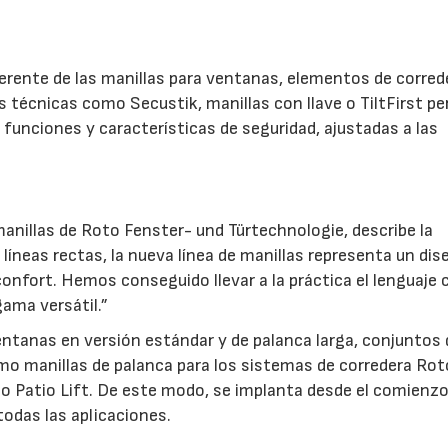
.
herente de las manillas para ventanas, elementos de corred
es técnicas como Secustik, manillas con llave o TiltFirst p
funciones y características de seguridad, ajustadas a las
anillas de Roto Fenster- und Türtechnologie, describe la
líneas rectas, la nueva línea de manillas representa un dis
confort. Hemos conseguido llevar a la práctica el lenguaje 
ama versátil.”
ventanas en versión estándar y de palanca larga, conjuntos 
mo manillas de palanca para los sistemas de corredera Rot
to Patio Lift. De este modo, se implanta desde el comienz
odas las aplicaciones.