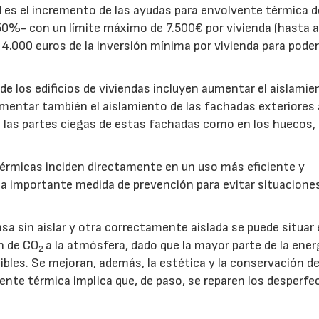
d es el incremento de las ayudas para envolvente térmica d
 50%- con un límite máximo de 7.500€ por vivienda (hasta 
 4.000 euros de la inversión mínima por vivienda para pode
de los edificios de viviendas incluyen aumentar el aislamie
rementar también el aislamiento de las fachadas exteriores 
 en las partes ciegas de estas fachadas como en los huecos
térmicas inciden directamente en un uso más eficiente y
a importante medida de prevención para evitar situacione
sa sin aislar y otra correctamente aislada se puede situar
n de CO
a la atmósfera, dado que la mayor parte de la ener
2
les. Se mejoran, además, la estética y la conservación de
vente térmica implica que, de paso, se reparen los desperfe