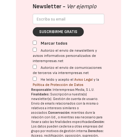
Newsletter -
Ver ejemplo
SUSCRIBIRME GRATIS
Marcar todos
Autorizo el envío de newsletters y
avisos informativos personalizados de
interempresas.net
Autorizo el envío de comunicaciones
de terceros vía interempresas.net
He leído y acepto el
Aviso Legal
y la
Política de Protección de Datos
Responsable:
Interempresas Media, S.L.U.
Finalidades:
Suscripción a nuestra(s)
newsletter(s). Gestión de cuenta de usuario.
Envío de emails relacionados con la misma o
relativos a intereses similares o
asociados.
Conservación:
mientras dure la
relación con Ud., o mientras sea necesario para
llevar a cabo las finalidades especificadas
Cesión:
Los datos pueden cederse a otras
empresas del
grupo
por motivos de gestión interna.
Derechos:
Acceso, rectificación, oposición, supresión,