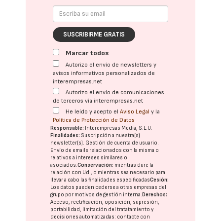
SUSCRIBIRME GRATIS
Marcar todos
Autorizo el envío de newsletters y
avisos informativos personalizados de
interempresas.net
Autorizo el envío de comunicaciones
de terceros vía interempresas.net
He leído y acepto el
Aviso Legal
y la
Política de Protección de Datos
Responsable:
Interempresas Media, S.L.U.
Finalidades:
Suscripción a nuestra(s)
newsletter(s). Gestión de cuenta de usuario.
Envío de emails relacionados con la misma o
relativos a intereses similares o
asociados.
Conservación:
mientras dure la
relación con Ud., o mientras sea necesario para
llevar a cabo las finalidades especificadas
Cesión:
Los datos pueden cederse a otras
empresas del
grupo
por motivos de gestión interna.
Derechos:
Acceso, rectificación, oposición, supresión,
portabilidad, limitación del tratatamiento y
decisiones automatizadas:
contacte con