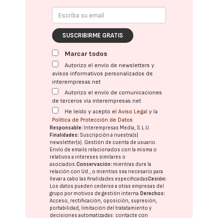
SUSCRIBIRME GRATIS
Marcar todos
Autorizo el envío de newsletters y
avisos informativos personalizados de
interempresas.net
Autorizo el envío de comunicaciones
de terceros vía interempresas.net
He leído y acepto el
Aviso Legal
y la
Política de Protección de Datos
Responsable:
Interempresas Media, S.L.U.
Finalidades:
Suscripción a nuestra(s)
newsletter(s). Gestión de cuenta de usuario.
Envío de emails relacionados con la misma o
relativos a intereses similares o
asociados.
Conservación:
mientras dure la
relación con Ud., o mientras sea necesario para
llevar a cabo las finalidades especificadas
Cesión:
Los datos pueden cederse a otras
empresas del
grupo
por motivos de gestión interna.
Derechos:
Acceso, rectificación, oposición, supresión,
portabilidad, limitación del tratatamiento y
decisiones automatizadas:
contacte con