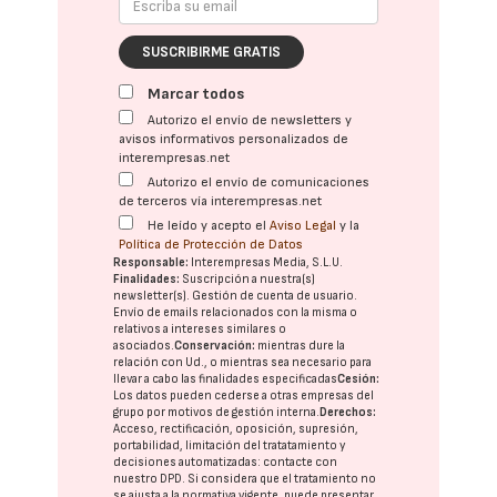
SUSCRIBIRME GRATIS
Marcar todos
Autorizo el envío de newsletters y
avisos informativos personalizados de
interempresas.net
Autorizo el envío de comunicaciones
de terceros vía interempresas.net
He leído y acepto el
Aviso Legal
y la
Política de Protección de Datos
Responsable:
Interempresas Media, S.L.U.
Finalidades:
Suscripción a nuestra(s)
newsletter(s). Gestión de cuenta de usuario.
Envío de emails relacionados con la misma o
relativos a intereses similares o
asociados.
Conservación:
mientras dure la
relación con Ud., o mientras sea necesario para
llevar a cabo las finalidades especificadas
Cesión:
Los datos pueden cederse a otras
empresas del
grupo
por motivos de gestión interna.
Derechos:
Acceso, rectificación, oposición, supresión,
portabilidad, limitación del tratatamiento y
decisiones automatizadas:
contacte con
nuestro DPD
. Si considera que el tratamiento no
se ajusta a la normativa vigente, puede presentar