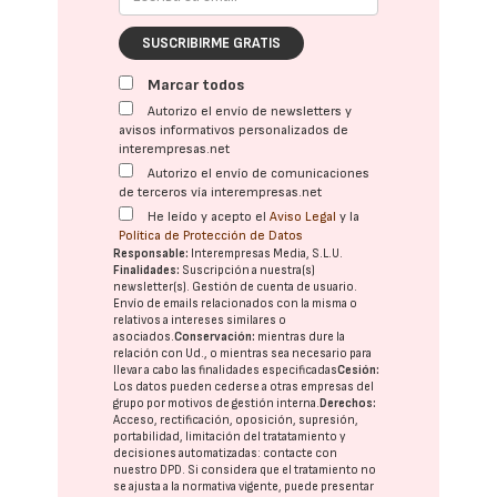
SUSCRIBIRME GRATIS
Marcar todos
Autorizo el envío de newsletters y
avisos informativos personalizados de
interempresas.net
Autorizo el envío de comunicaciones
de terceros vía interempresas.net
He leído y acepto el
Aviso Legal
y la
Política de Protección de Datos
Responsable:
Interempresas Media, S.L.U.
Finalidades:
Suscripción a nuestra(s)
newsletter(s). Gestión de cuenta de usuario.
Envío de emails relacionados con la misma o
relativos a intereses similares o
asociados.
Conservación:
mientras dure la
relación con Ud., o mientras sea necesario para
llevar a cabo las finalidades especificadas
Cesión:
Los datos pueden cederse a otras
empresas del
grupo
por motivos de gestión interna.
Derechos:
Acceso, rectificación, oposición, supresión,
portabilidad, limitación del tratatamiento y
decisiones automatizadas:
contacte con
nuestro DPD
. Si considera que el tratamiento no
se ajusta a la normativa vigente, puede presentar