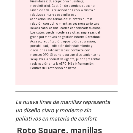
Finalidades:
Suscripción a nuestra(s)
newsletter(s). Gestión de cuenta de usuario.
Envío de emails relacionados con la misma o
relativos a intereses similares o
asociados.
Conservación:
mientras dure la
relación con Ud., o mientras sea necesario para
llevar a cabo las finalidades especificadas
Cesión:
Los datos pueden cederse a otras
empresas del
grupo
por motivos de gestión interna.
Derechos:
Acceso, rectificación, oposición, supresión,
portabilidad, limitación del tratatamiento y
decisiones automatizadas:
contacte con
nuestro DPD
. Si considera que el tratamiento no
se ajusta a la normativa vigente, puede presentar
reclamación ante la
AEPD
.
Más información:
Política de Protección de Datos
La nueva línea de manillas representa
un diseño claro y moderno sin
paliativos en materia de confort
Roto Square, manillas