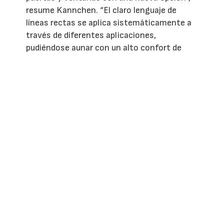
resume Kannchen. “El claro lenguaje de
líneas rectas se aplica sistemáticamente a
través de diferentes aplicaciones,
pudiéndose aunar con un alto confort de
uso.”
Inken Kannchen, directora de Producto para
manillas de Roto Fenster- und Türtechnologie
GmbH.