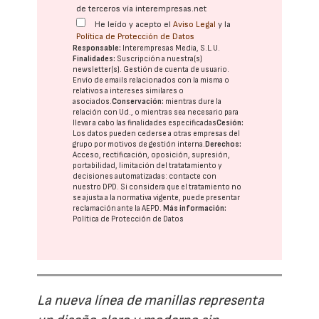
de terceros vía interempresas.net
He leído y acepto el
Aviso Legal
y la
Política de Protección de Datos
Responsable:
Interempresas Media, S.L.U.
Finalidades:
Suscripción a nuestra(s)
newsletter(s). Gestión de cuenta de usuario.
Envío de emails relacionados con la misma o
relativos a intereses similares o
asociados.
Conservación:
mientras dure la
relación con Ud., o mientras sea necesario para
llevar a cabo las finalidades especificadas
Cesión:
Los datos pueden cederse a otras
empresas del
grupo
por motivos de gestión interna.
Derechos:
Acceso, rectificación, oposición, supresión,
portabilidad, limitación del tratatamiento y
decisiones automatizadas:
contacte con
nuestro DPD
. Si considera que el tratamiento no
se ajusta a la normativa vigente, puede presentar
reclamación ante la
AEPD
.
Más información:
Política de Protección de Datos
La nueva línea de manillas representa