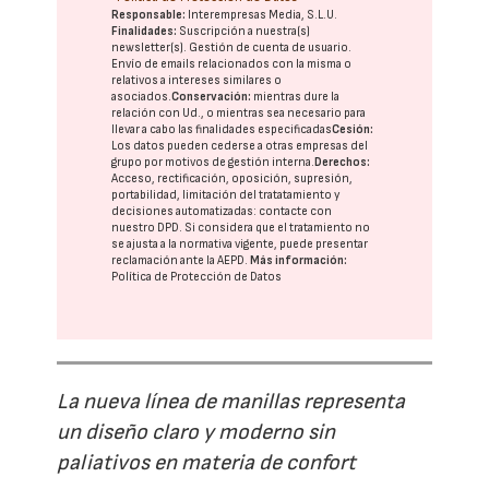
Responsable:
Interempresas Media, S.L.U.
Finalidades:
Suscripción a nuestra(s)
newsletter(s). Gestión de cuenta de usuario.
Envío de emails relacionados con la misma o
relativos a intereses similares o
asociados.
Conservación:
mientras dure la
relación con Ud., o mientras sea necesario para
llevar a cabo las finalidades especificadas
Cesión:
Los datos pueden cederse a otras
empresas del
grupo
por motivos de gestión interna.
Derechos:
Acceso, rectificación, oposición, supresión,
portabilidad, limitación del tratatamiento y
decisiones automatizadas:
contacte con
nuestro DPD
. Si considera que el tratamiento no
se ajusta a la normativa vigente, puede presentar
reclamación ante la
AEPD
.
Más información:
Política de Protección de Datos
La nueva línea de manillas representa
un diseño claro y moderno sin
paliativos en materia de confort