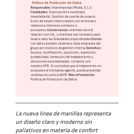
Política de Protección de Datos
Responsable:
Interempresas Media, S.L.U.
Finalidades:
Suscripción a nuestra(s)
newsletter(s). Gestión de cuenta de usuario.
Envío de emails relacionados con la misma o
relativos a intereses similares o
asociados.
Conservación:
mientras dure la
relación con Ud., o mientras sea necesario para
llevar a cabo las finalidades especificadas
Cesión:
Los datos pueden cederse a otras
empresas del
grupo
por motivos de gestión interna.
Derechos:
Acceso, rectificación, oposición, supresión,
portabilidad, limitación del tratatamiento y
decisiones automatizadas:
contacte con
nuestro DPD
. Si considera que el tratamiento no
se ajusta a la normativa vigente, puede presentar
reclamación ante la
AEPD
.
Más información:
Política de Protección de Datos
La nueva línea de manillas representa
un diseño claro y moderno sin
paliativos en materia de confort