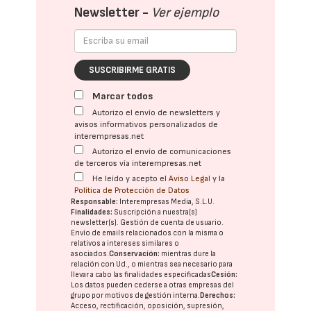
Newsletter -
Ver ejemplo
SUSCRIBIRME GRATIS
Marcar todos
Autorizo el envío de newsletters y
avisos informativos personalizados de
interempresas.net
Autorizo el envío de comunicaciones
de terceros vía interempresas.net
He leído y acepto el
Aviso Legal
y la
Política de Protección de Datos
Responsable:
Interempresas Media, S.L.U.
Finalidades:
Suscripción a nuestra(s)
newsletter(s). Gestión de cuenta de usuario.
Envío de emails relacionados con la misma o
relativos a intereses similares o
asociados.
Conservación:
mientras dure la
relación con Ud., o mientras sea necesario para
llevar a cabo las finalidades especificadas
Cesión:
Los datos pueden cederse a otras
empresas del
grupo
por motivos de gestión interna.
Derechos:
Acceso, rectificación, oposición, supresión,