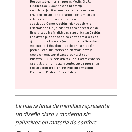
Responsable:
Interempresas Media, S.L.U.
Finalidades:
Suscripción a nuestra(s)
newsletter(s). Gestión de cuenta de usuario.
Envío de emails relacionados con la misma o
relativos a intereses similares o
asociados.
Conservación:
mientras dure la
relación con Ud., o mientras sea necesario para
llevar a cabo las finalidades especificadas
Cesión:
Los datos pueden cederse a otras
empresas del
grupo
por motivos de gestión interna.
Derechos:
Acceso, rectificación, oposición, supresión,
portabilidad, limitación del tratatamiento y
decisiones automatizadas:
contacte con
nuestro DPD
. Si considera que el tratamiento no
se ajusta a la normativa vigente, puede presentar
reclamación ante la
AEPD
.
Más información:
Política de Protección de Datos
La nueva línea de manillas representa
un diseño claro y moderno sin
paliativos en materia de confort