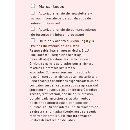
Marcar todos
Autorizo el envío de newsletters y
avisos informativos personalizados de
interempresas.net
Autorizo el envío de comunicaciones
de terceros vía interempresas.net
He leído y acepto el
Aviso Legal
y la
Política de Protección de Datos
Responsable:
Interempresas Media, S.L.U.
Finalidades:
Suscripción a nuestra(s)
newsletter(s). Gestión de cuenta de usuario.
Envío de emails relacionados con la misma o
relativos a intereses similares o
asociados.
Conservación:
mientras dure la
relación con Ud., o mientras sea necesario para
llevar a cabo las finalidades especificadas
Cesión:
Los datos pueden cederse a otras
empresas del
grupo
por motivos de gestión interna.
Derechos:
Acceso, rectificación, oposición, supresión,
portabilidad, limitación del tratatamiento y
decisiones automatizadas:
contacte con
nuestro DPD
. Si considera que el tratamiento no
se ajusta a la normativa vigente, puede presentar
reclamación ante la
AEPD
.
Más información:
Política de Protección de Datos