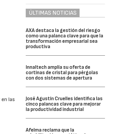
ÚLTIMAS NOTICIAS
AXA destaca la gestión del riesgo
como una palanca clave para que la
transformación empresarial sea
productiva
Innaltech amplía su oferta de
cortinas de cristal para pérgolas
con dos sistemas de apertura
José Agustín Cruelles identifica las
 en las
cinco palancas clave para mejorar
s
la productividad industrial
s
Afelma reclama que la