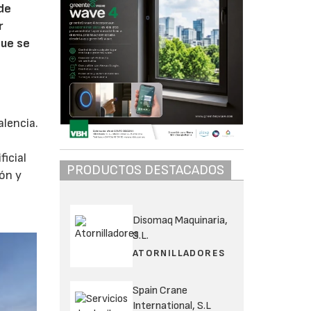
 de
r
que se
alencia.
ficial
PRODUCTOS DESTACADOS
ión y
n
Disomaq Maquinaria,
S.L.
ATORNILLADORES
Spain Crane
International, S.L