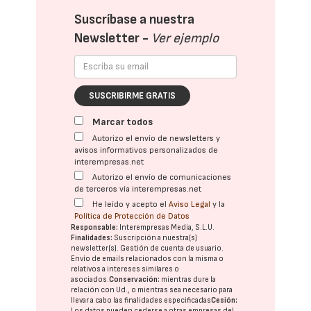
Suscríbase a nuestra
Newsletter -
Ver ejemplo
SUSCRIBIRME GRATIS
Marcar todos
Autorizo el envío de newsletters y
avisos informativos personalizados de
interempresas.net
Autorizo el envío de comunicaciones
de terceros vía interempresas.net
He leído y acepto el
Aviso Legal
y la
Política de Protección de Datos
Responsable:
Interempresas Media, S.L.U.
Finalidades:
Suscripción a nuestra(s)
newsletter(s). Gestión de cuenta de usuario.
Envío de emails relacionados con la misma o
relativos a intereses similares o
asociados.
Conservación:
mientras dure la
relación con Ud., o mientras sea necesario para
llevar a cabo las finalidades especificadas
Cesión:
Los datos pueden cederse a otras
empresas del