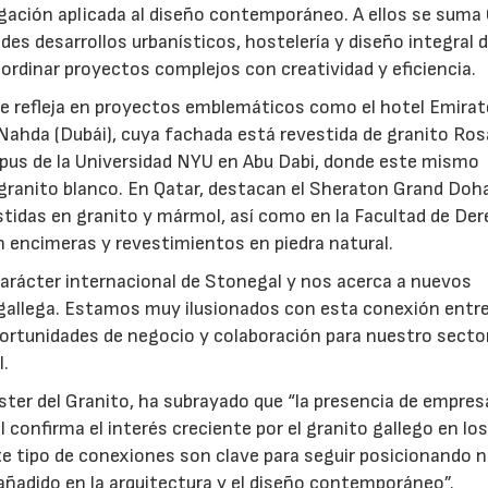
igación aplicada al diseño contemporáneo. A ellos se suma
es desarrollos urbanísticos, hostelería y diseño integral 
ordinar proyectos complejos con creatividad y eficiencia.
 se refleja en proyectos emblemáticos como el hotel Emira
l Nahda (Dubái), cuya fachada está revestida de granito Ros
mpus de la Universidad NYU en Abu Dabi, donde este mismo
 granito blanco. En Qatar, destacan el Sheraton Grand Doh
tidas en granito y mármol, así como en la Facultad de De
on encimeras y revestimientos en piedra natural.
 carácter internacional de Stonegal y nos acerca a nuevos
 gallega. Estamos muy ilusionados con esta conexión entr
portunidades de negocio y colaboración para nuestro sector
l.
úster del Granito, ha subrayado que “la presencia de empres
confirma el interés creciente por el granito gallego en lo
e tipo de conexiones son clave para seguir posicionando 
 añadido en la arquitectura y el diseño contemporáneo”.