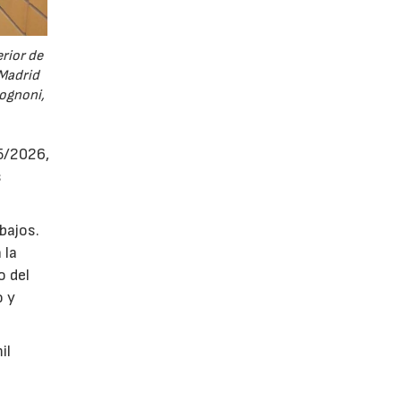
rior de
 Madrid
Rognoni,
25/2026,
s
bajos.
 la
o del
o y
il