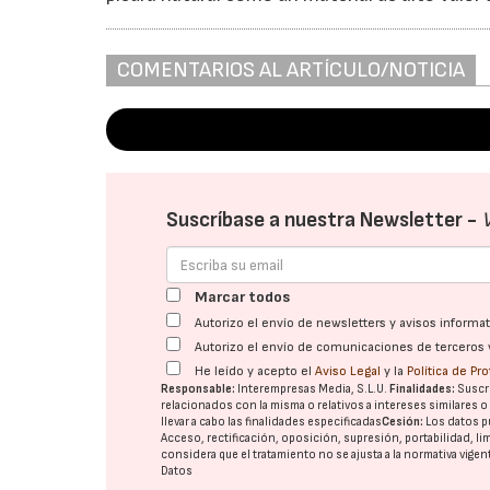
COMENTARIOS AL ARTÍCULO/NOTICIA
Suscríbase a nuestra Newsletter -
Marcar todos
Autorizo el envío de newsletters y avisos inform
Autorizo el envío de comunicaciones de terceros 
He leído y acepto el
Aviso Legal
y la
Política de Pr
Responsable:
Interempresas Media, S.L.U.
Finalidades:
Suscri
relacionados con la misma o relativos a intereses similares 
llevar a cabo las finalidades especificadas
Cesión:
Los datos p
Acceso, rectificación, oposición, supresión, portabilidad, l
considera que el tratamiento no se ajusta a la normativa vige
Datos