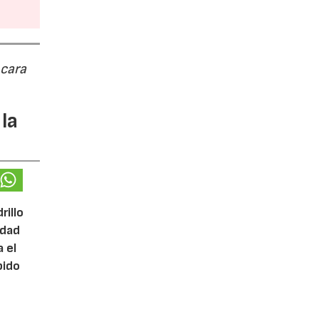
 cara
la
rillo
idad
 el
bido