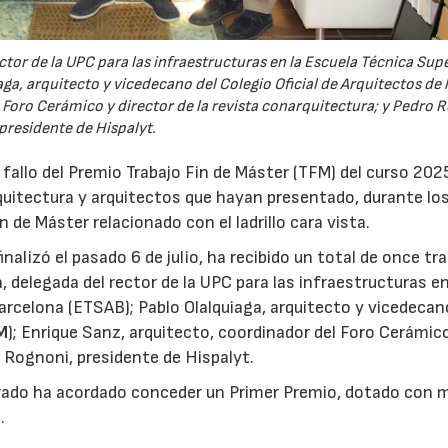
tor de la UPC para las infraestructuras en la Escuela Técnica Supe
ga, arquitecto y vicedecano del Colegio Oficial de Arquitectos de
 Foro Cerámico y director de la revista conarquitectura; y Pedro 
presidente de Hispalyt.
 fallo del Premio Trabajo Fin de Máster (TFM) del curso 20
quitectura y arquitectos que hayan presentado, durante lo
de Máster relacionado con el ladrillo cara vista.
nalizó el pasado 6 de julio, ha recibido un total de once tra
 delegada del rector de la UPC para las infraestructuras en
arcelona (ETSAB); Pablo Olalquiaga, arquitecto y vicedecan
M
); Enrique Sanz, arquitecto, coordinador del Foro Cerámic
o Rognoni, presidente de Hispalyt.
jurado ha acordado conceder un Primer Premio, dotado con m
.