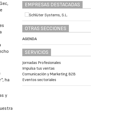
 Gec,
EMPRESAS DESTACADAS
de
tes
OTRAS SECCIONES
a
AGENDA
a
recho
SERVICIOS
Jornadas Profesionales
Impulsa tus ventas
e
Comunicación y Marketing B2B
”, ha
Eventos sectoriales
as y
s
nuestra