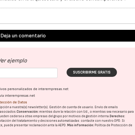
Deja un comentario
Ver ejemplo
SUSCRIBIRME GRATIS
ativos personalizados de interempresas.net
vía interempresas.net
otección de Datos
pción a nuestra(s) newsletter(s). Gestión de cuenta de usuario. Envío de emails
o asociados.
Conservación:
mientras dure la relación con Ud., o mientras sea necesario para
ueden cederse a otras
empresas del grupo
por motivos de gestión interna.
Derechos:
imitación del tratatamiento y decisiones automatizadas:
contacte con nuestro DPD
. Si
nte, puede presentar reclamación ante la
AEPD
.
Más información:
Política de Protección de