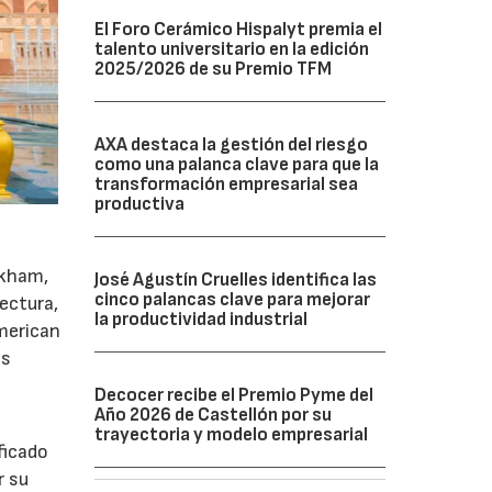
El Foro Cerámico Hispalyt premia el
talento universitario en la edición
2025/2026 de su Premio TFM
AXA destaca la gestión del riesgo
como una palanca clave para que la
transformación empresarial sea
productiva
okham,
José Agustín Cruelles identifica las
cinco palancas clave para mejorar
ectura,
la productividad industrial
American
es
Decocer recibe el Premio Pyme del
Año 2026 de Castellón por su
trayectoria y modelo empresarial
ficado
r su