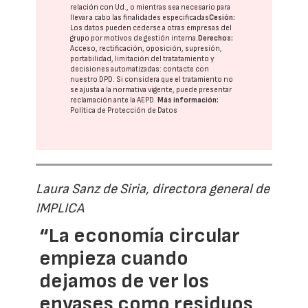
relación con Ud., o mientras sea necesario para
llevar a cabo las finalidades especificadas
Cesión:
Los datos pueden cederse a otras
empresas del
grupo
por motivos de gestión interna.
Derechos:
Acceso, rectificación, oposición, supresión,
portabilidad, limitación del tratatamiento y
decisiones automatizadas:
contacte con
nuestro DPD
. Si considera que el tratamiento no
se ajusta a la normativa vigente, puede presentar
reclamación ante la
AEPD
.
Más información:
Política de Protección de Datos
Laura Sanz de Siria, directora general de
IMPLICA
“La economía circular
empieza cuando
dejamos de ver los
envases como residuos