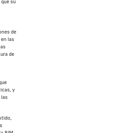
l que su
iones de
 en las
jas
tura de
que
icas, y
 las
ntido,
as
ía BIM,