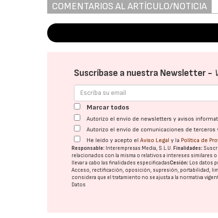
COMENTARIOS AL ARTÍCULO/NOTICIA
Suscríbase a nuestra Newsletter -
Marcar todos
Autorizo el envío de newsletters y avisos inform
Autorizo el envío de comunicaciones de terceros 
He leído y acepto el
Aviso Legal
y la
Política de Pr
Responsable:
Interempresas Media, S.L.U.
Finalidades:
Suscri
relacionados con la misma o relativos a intereses similares 
llevar a cabo las finalidades especificadas
Cesión:
Los datos p
Acceso, rectificación, oposición, supresión, portabilidad, l
considera que el tratamiento no se ajusta a la normativa vige
Datos