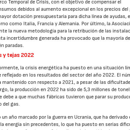
rco Temporal de Crisis, con el objetivo de compensar el
sumos debidos al aumento excepcional en los precios del 
ayor dotación presupuestaria para dicha línea de ayudas, e
rno como Italia, Francia y Alemania. Por último, la Asociac
te la nueva metodología para la retribución de las instala
uta incertidumbre generada ha provocado que la mayoría de
én paradas.
s y tejas 2022
rmente, la crisis energética ha puesto en una situación lí
 ve reflejado en los resultados del sector del año 2022. El n
a mantenido con respecto a 2021, a pesar de las dificultad
go, la producción en 2022 ha sido de 5,3 millones de tone
debe a que muchas fábricas tuvieron que parar su produc
o del gas.
 un año marcado por la guerra en Ucrania, que ha derivado
 la energía sin precedentes, lo que ha puesto en serias difi