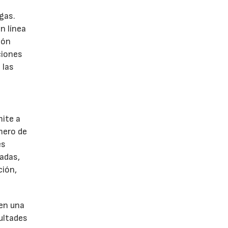
gas.
n línea
ión
ciones
 las
mite a
úmero de
es
ladas,
ción,
 en una
cultades