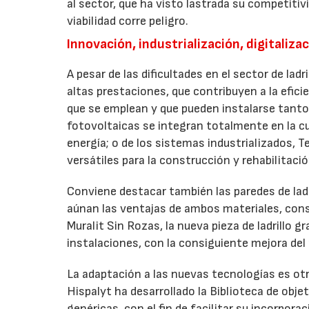
al sector, que ha visto lastrada su competitiv
viabilidad corre peligro.
Innovación, industrialización, digitaliza
A pesar de las dificultades en el sector de lad
altas prestaciones, que contribuyen a la efici
que se emplean y que pueden instalarse tanto 
fotovoltaicas se integran totalmente en la cu
energía; o de los sistemas industrializados, T
versátiles para la construcción y rehabilitació
Conviene destacar también las paredes de ladr
aúnan las ventajas de ambos materiales, cons
Muralit Sin Rozas, la nueva pieza de ladrillo g
instalaciones, con la consiguiente mejora del
La adaptación a las nuevas tecnologías es otra
Hispalyt ha desarrollado la Biblioteca de obj
genéricas, con el fin de facilitar su incorpora