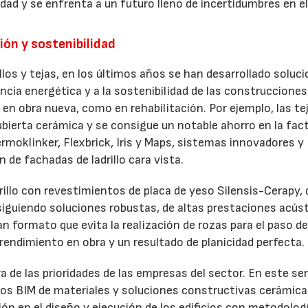
idad y se enfrenta a un futuro lleno de incertidumbres en e
ción y sostenibilidad
rillos y tejas, en los últimos años se han desarrollado soluc
encia energética y a la sostenibilidad de las construcciones
en obra nueva, como en rehabilitación. Por ejemplo, las te
bierta cerámica y se consigue un notable ahorro en la fac
ermoklinker, Flexbrick, Iris y Maps, sistemas innovadores y
n de fachadas de ladrillo cara vista.
illo con revestimientos de placa de yeso Silensis-Cerapy, 
iguiendo soluciones robustas, de altas prestaciones acúst
ran formato que evita la realización de rozas para el paso de
 rendimiento en obra y un resultado de planicidad perfecta.
 de las prioridades de las empresas del sector. En este se
etos BIM de materiales y soluciones constructivas cerámic
ción en el diseño y ejecución de los edificios con metodolog