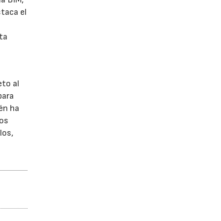
staca el
ta
to al
para
ién ha
los
los,