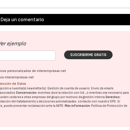
Deja un comentario
Ver ejemplo
SUSCRIBIRME GRATIS
ativos personalizados de interempresas.net
vía interempresas.net
otección de Datos
pción a nuestra(s) newsletter(s). Gestión de cuenta de usuario. Envío de emails
o asociados.
Conservación:
mientras dure la relación con Ud., o mientras sea necesario para
ueden cederse a otras
empresas del grupo
por motivos de gestión interna.
Derechos:
imitación del tratatamiento y decisiones automatizadas:
contacte con nuestro DPD
. Si
nte, puede presentar reclamación ante la
AEPD
.
Más información:
Política de Protección de