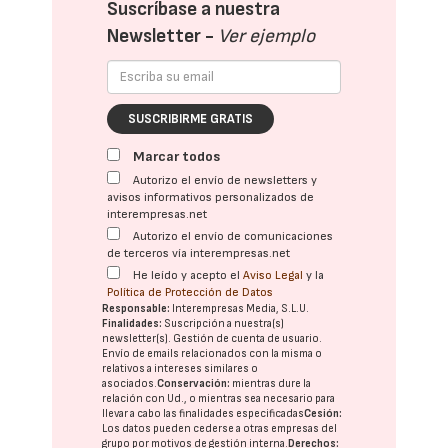
Suscríbase a nuestra
Newsletter -
Ver ejemplo
SUSCRIBIRME GRATIS
Marcar todos
Autorizo el envío de newsletters y
avisos informativos personalizados de
interempresas.net
Autorizo el envío de comunicaciones
de terceros vía interempresas.net
He leído y acepto el
Aviso Legal
y la
Política de Protección de Datos
Responsable:
Interempresas Media, S.L.U.
Finalidades:
Suscripción a nuestra(s)
newsletter(s). Gestión de cuenta de usuario.
Envío de emails relacionados con la misma o
relativos a intereses similares o
asociados.
Conservación:
mientras dure la
relación con Ud., o mientras sea necesario para
llevar a cabo las finalidades especificadas
Cesión:
Los datos pueden cederse a otras
empresas del
grupo
por motivos de gestión interna.
Derechos: