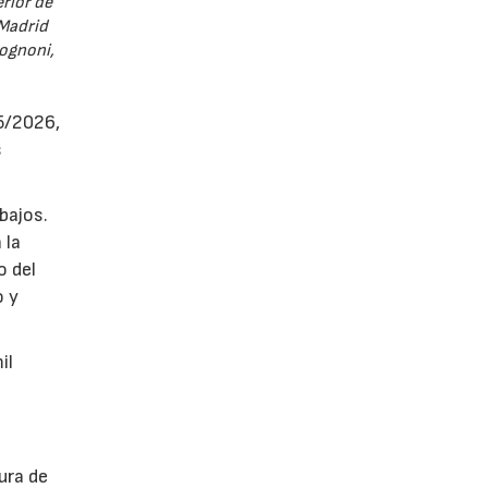
rior de
 Madrid
Rognoni,
25/2026,
s
bajos.
 la
o del
o y
il
ura de