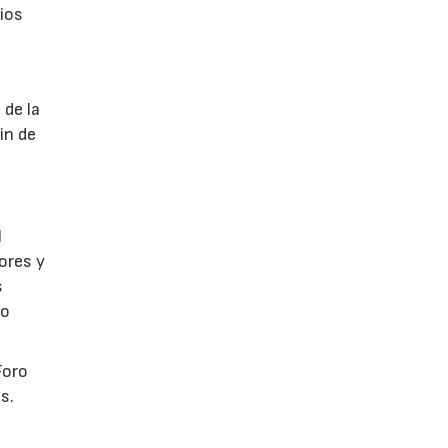
tios
 de la
in de
l
ores y
s
co
Foro
s.