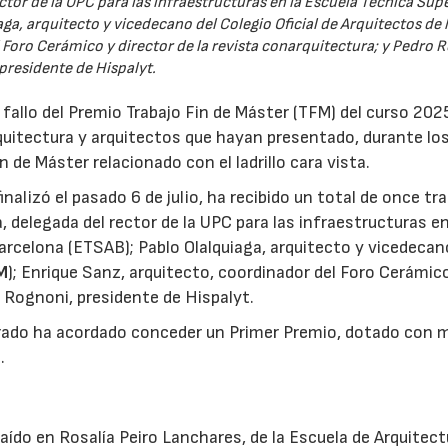
tor de la UPC para las infraestructuras en la Escuela Técnica Supe
ga, arquitecto y vicedecano del Colegio Oficial de Arquitectos de
 Foro Cerámico y director de la revista conarquitectura; y Pedro 
presidente de Hispalyt.
 fallo del Premio Trabajo Fin de Máster (TFM) del curso 20
quitectura y arquitectos que hayan presentado, durante lo
de Máster relacionado con el ladrillo cara vista.
nalizó el pasado 6 de julio, ha recibido un total de once tra
 delegada del rector de la UPC para las infraestructuras en
arcelona (ETSAB); Pablo Olalquiaga, arquitecto y vicedecan
M
); Enrique Sanz, arquitecto, coordinador del Foro Cerámic
o Rognoni, presidente de Hispalyt.
jurado ha acordado conceder un Primer Premio, dotado con m
.
aído en Rosalía Peiro Lanchares, de la Escuela de Arquitect