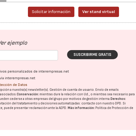
Solicitar información
Ver stand virtual
Ver ejemplo
SUSCRIBIRME GRATIS
ativos personalizados de interempresas.net
vía interempresas.net
otección de Datos
pción a nuestra(s) newsletter(s). Gestión de cuenta de usuario. Envío de emails
o asociados.
Conservación:
mientras dure la relación con Ud., o mientras sea necesario para
ueden cederse a otras
empresas del grupo
por motivos de gestión interna.
Derechos:
imitación del tratatamiento y decisiones automatizadas:
contacte con nuestro DPD
. Si
nte, puede presentar reclamación ante la
AEPD
.
Más información:
Política de Protección de