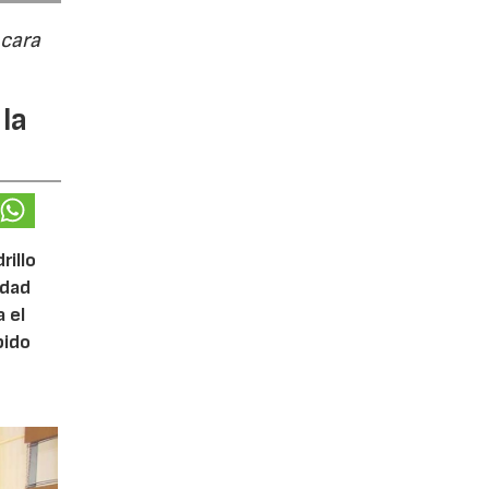
 cara
la
rillo
idad
 el
bido