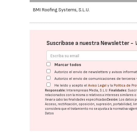
BMI Roofing Systems, S.L.U.
Suscríbase a nuestra Newsletter -
Marcar todos
Autorizo el envío de newsletters y avisos inform
Autorizo el envío de comunicaciones de terceros 
He leído y acepto el
Aviso Legal
y la
Política de Pr
Responsable:
Interempresas Media, S.L.U.
Finalidades:
Suscri
relacionados con la misma o relativos a intereses similares 
llevar a cabo las finalidades especificadas
Cesión:
Los datos p
Acceso, rectificación, oposición, supresión, portabilidad, l
considera que el tratamiento no se ajusta a la normativa vige
Datos