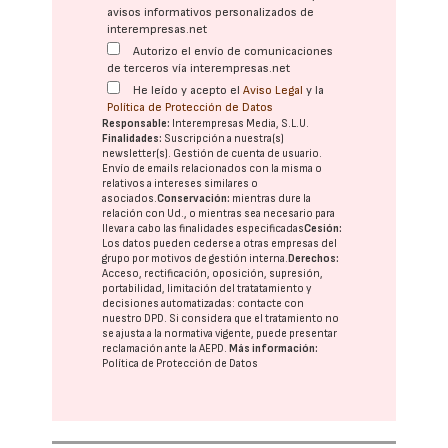
avisos informativos personalizados de
interempresas.net
Autorizo el envío de comunicaciones
de terceros vía interempresas.net
He leído y acepto el
Aviso Legal
y la
Política de Protección de Datos
Responsable:
Interempresas Media, S.L.U.
Finalidades:
Suscripción a nuestra(s)
newsletter(s). Gestión de cuenta de usuario.
Envío de emails relacionados con la misma o
relativos a intereses similares o
asociados.
Conservación:
mientras dure la
relación con Ud., o mientras sea necesario para
llevar a cabo las finalidades especificadas
Cesión:
Los datos pueden cederse a otras
empresas del
grupo
por motivos de gestión interna.
Derechos:
Acceso, rectificación, oposición, supresión,
portabilidad, limitación del tratatamiento y
decisiones automatizadas:
contacte con
nuestro DPD
. Si considera que el tratamiento no
se ajusta a la normativa vigente, puede presentar
reclamación ante la
AEPD
.
Más información:
Política de Protección de Datos