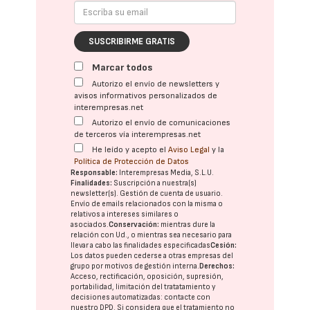
SUSCRIBIRME GRATIS
Marcar todos
Autorizo el envío de newsletters y
avisos informativos personalizados de
interempresas.net
Autorizo el envío de comunicaciones
de terceros vía interempresas.net
He leído y acepto el
Aviso Legal
y la
Política de Protección de Datos
Responsable:
Interempresas Media, S.L.U.
Finalidades:
Suscripción a nuestra(s)
newsletter(s). Gestión de cuenta de usuario.
Envío de emails relacionados con la misma o
relativos a intereses similares o
asociados.
Conservación:
mientras dure la
relación con Ud., o mientras sea necesario para
llevar a cabo las finalidades especificadas
Cesión:
Los datos pueden cederse a otras
empresas del
grupo
por motivos de gestión interna.
Derechos:
Acceso, rectificación, oposición, supresión,
portabilidad, limitación del tratatamiento y
decisiones automatizadas:
contacte con
nuestro DPD
. Si considera que el tratamiento no