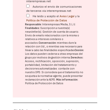
interempresas.net
Autorizo el envío de comunicaciones
de terceros vía interempresas.net
He leído y acepto el
Aviso Legal
y la
Política de Protección de Datos
Responsable:
Interempresas Media, S.L.U.
Finalidades:
Suscripción a nuestra(s)
newsletter(s). Gestión de cuenta de usuario.
Envío de emails relacionados con la misma o
relativos a intereses similares o
asociados.
Conservación:
mientras dure la
relación con Ud., o mientras sea necesario para
llevar a cabo las finalidades especificadas
Cesión:
Los datos pueden cederse a otras
empresas del
grupo
por motivos de gestión interna.
Derechos:
Acceso, rectificación, oposición, supresión,
portabilidad, limitación del tratatamiento y
decisiones automatizadas:
contacte con
nuestro DPD
. Si considera que el tratamiento no
se ajusta a la normativa vigente, puede presentar
reclamación ante la
AEPD
.
Más información:
Política de Protección de Datos