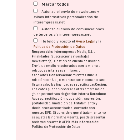
Marcar todos
Autorizo el envío de newsletters y
avisos informativos personalizados de
interempresas.net
Autorizo el envío de comunicaciones
de terceros vía interempresas.net
He leído y acepto el
Aviso Legal
y la
Política de Protección de Datos
Responsable:
Interempresas Media, S.L.U.
Finalidades:
Suscripción a nuestra(s)
newsletter(s). Gestión de cuenta de usuario.
Envío de emails relacionados con la misma o
relativos a intereses similares o
asociados.
Conservación:
mientras dure la
relación con Ud., o mientras sea necesario para
llevar a cabo las finalidades especificadas
Cesión:
Los datos pueden cederse a otras
empresas del
grupo
por motivos de gestión interna.
Derechos:
Acceso, rectificación, oposición, supresión,
portabilidad, limitación del tratatamiento y
decisiones automatizadas:
contacte con
nuestro DPD
. Si considera que el tratamiento no
se ajusta a la normativa vigente, puede presentar
reclamación ante la
AEPD
.
Más información:
Política de Protección de Datos