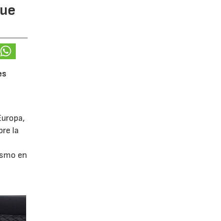
gue
es
Europa,
re la
ismo en
a