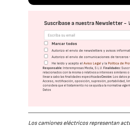
Suscríbase a nuestra Newsletter -
Marcar todos
Autorizo el envío de newsletters y avisos inform
Autorizo el envío de comunicaciones de terceros 
He leído y acepto el
Aviso Legal
y la
Política de Pr
Responsable:
Interempresas Media, S.L.U.
Finalidades:
Suscri
relacionados con la misma o relativos a intereses similares 
llevar a cabo las finalidades especificadas
Cesión:
Los datos p
Acceso, rectificación, oposición, supresión, portabilidad, l
considera que el tratamiento no se ajusta a la normativa vige
Datos
Los camiones eléctricos representan act