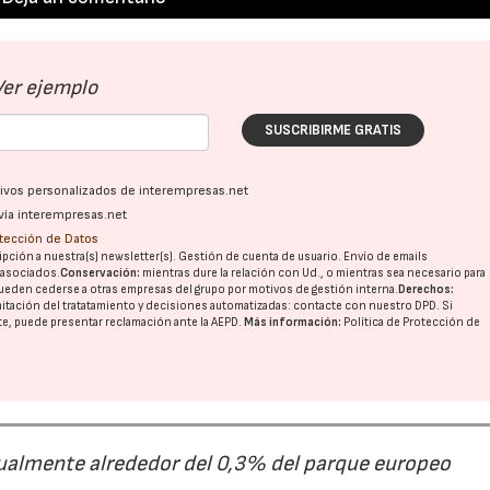
Ver ejemplo
SUSCRIBIRME GRATIS
ativos personalizados de interempresas.net
vía interempresas.net
otección de Datos
pción a nuestra(s) newsletter(s). Gestión de cuenta de usuario. Envío de emails
o asociados.
Conservación:
mientras dure la relación con Ud., o mientras sea necesario para
ueden cederse a otras
empresas del grupo
por motivos de gestión interna.
Derechos:
imitación del tratatamiento y decisiones automatizadas:
contacte con nuestro DPD
. Si
nte, puede presentar reclamación ante la
AEPD
.
Más información:
Política de Protección de
ualmente alrededor del 0,3% del parque europeo