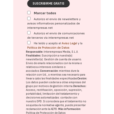
SUSCRIBIRME GRATIS
Marcar todos
Autorizo el envío de newsletters y
avisos informativos personalizados de
interempresas.net
Autorizo el envío de comunicaciones
de terceros vía interempresas.net
He leído y acepto el
Aviso Legal
y la
Política de Protección de Datos
Responsable:
Interempresas Media, S.L.U.
Finalidades:
Suscripción a nuestra(s)
newsletter(s). Gestión de cuenta de usuario.
Envío de emails relacionados con la misma o
relativos a intereses similares o
asociados.
Conservación:
mientras dure la
relación con Ud., o mientras sea necesario para
llevar a cabo las finalidades especificadas
Cesión:
Los datos pueden cederse a otras
empresas del
grupo
por motivos de gestión interna.
Derechos:
Acceso, rectificación, oposición, supresión,
portabilidad, limitación del tratatamiento y
decisiones automatizadas:
contacte con
nuestro DPD
. Si considera que el tratamiento no
se ajusta a la normativa vigente, puede presentar
reclamación ante la
AEPD
.
Más información:
Política de Protección de Datos