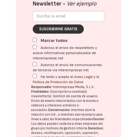
Newsletter -
Ver ejemplo
SUSCRIBIRME GRATIS
Marcar todos
Autorizo el envío de newsletters y
avisos informativos personalizados de
interempresas.net
Autorizo el envío de comunicaciones
de terceros vía interempresas.net
He leído y acepto el
Aviso Legal
y la
Política de Protección de Datos
Responsable:
Interempresas Media, S.L.U.
Finalidades:
Suscripción a nuestra(s)
newsletter(s). Gestión de cuenta de usuario.
Envío de emails relacionados con la misma o
relativos a intereses similares o
asociados.
Conservación:
mientras dure la
relación con Ud., o mientras sea necesario para
llevar a cabo las finalidades especificadas
Cesión:
Los datos pueden cederse a otras
empresas del
grupo
por motivos de gestión interna.
Derechos:
Acceso, rectificación, oposición, supresión,