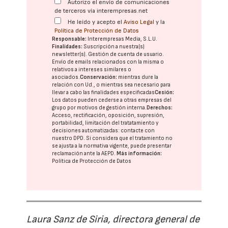
Autorizo el envío de comunicaciones
de terceros vía interempresas.net
He leído y acepto el
Aviso Legal
y la
Política de Protección de Datos
Responsable:
Interempresas Media, S.L.U.
Finalidades:
Suscripción a nuestra(s)
newsletter(s). Gestión de cuenta de usuario.
Envío de emails relacionados con la misma o
relativos a intereses similares o
asociados.
Conservación:
mientras dure la
relación con Ud., o mientras sea necesario para
llevar a cabo las finalidades especificadas
Cesión:
Los datos pueden cederse a otras
empresas del
grupo
por motivos de gestión interna.
Derechos:
Acceso, rectificación, oposición, supresión,
portabilidad, limitación del tratatamiento y
decisiones automatizadas:
contacte con
nuestro DPD
. Si considera que el tratamiento no
se ajusta a la normativa vigente, puede presentar
reclamación ante la
AEPD
.
Más información:
Política de Protección de Datos
Laura Sanz de Siria, directora general de